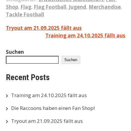
Shop
,
Flag
,
Flag Football
,
Jugend
,
Merchandise
,
Tackle Football
Beitragsnavigation
Tryout am 21.09.2025 fällt aus
Training am 24.10.2025 fällt aus
Suchen
Suchen
Recent Posts
Training am 24.10.2025 fällt aus
Die Raccoons haben einen Fan Shop!
Tryout am 21.09.2025 fällt aus