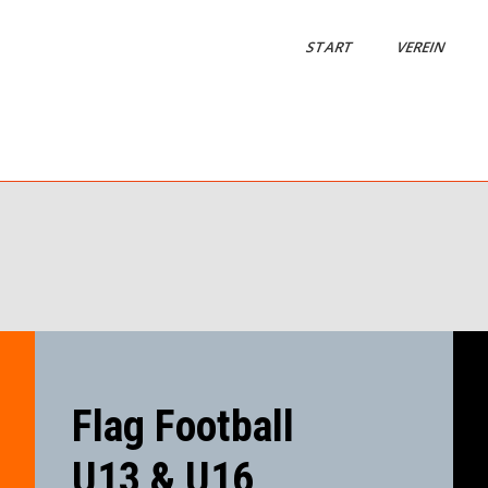
START
VEREIN
Flag Football
U13 & U16