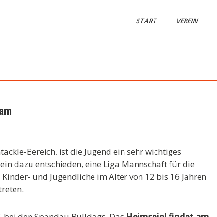
START
VEREIN
eam
ackle-Bereich, ist die Jugend ein sehr wichtiges
ein dazu entschieden, eine Liga Mannschaft für die
Kinder- und Jugendliche im Alter von 12 bis 16 Jahren
reten.
25 bei den Spandau Bulldogs. Das
Heimspiel
findet am