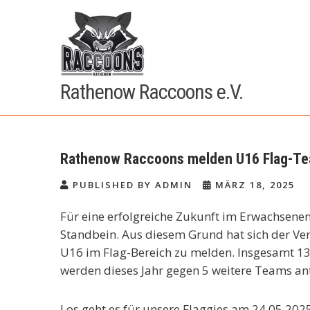
Skip
to
content
Rathenow Raccoons e.V.
Rathenow Raccoons melden U16 Flag-T
PUBLISHED BY ADMIN
MÄRZ 18, 2025
Für eine erfolgreiche Zukunft im Erwachsenent
Standbein. Aus diesem Grund hat sich der Ver
U16 im Flag-Bereich zu melden. Insgesamt 13 
werden dieses Jahr gegen 5 weitere Teams ant
Los geht es für unsere Flaggies am 24.05.20